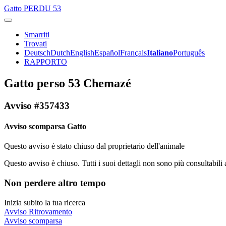
Gatto
PERDU 53
Smarriti
Trovati
Deutsch
Dutch
English
Español
Français
Italiano
Português
RAPPORTO
Gatto perso 53 Chemazé
Avviso #357433
Avviso scomparsa Gatto
Questo avviso è stato chiuso dal proprietario dell'animale
Questo avviso è chiuso. Tutti i suoi dettagli non sono più consultabili 
Non perdere altro tempo
Inizia subito la tua ricerca
Avviso Ritrovamento
Avviso scomparsa